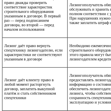
право дважды проверить
Лизингополучатель обяз
соответствие характеристик
обслуживать и хранить 
строительного оборудования
полном соответствии с
указанным в договоре. В первый
При нарушениях нужно 
раз — перед подписанием
также заплатить штраф 
договора, во второй — перед
началом использования
Лизинг даёт право вернуть
Необходимо ежемесячно
спецтехнику лизингодателю, если
строительного оборудо
характеристики не соответствуют
этого правила могут бы
указанным в договоре
лизингодателем кредит
Лизингополучатель обя
Лизинг даёт клиенту право в
предоставлять лизинго
любой момент расторгнуть
информацию о состояни
договор, заплатить выкупной
обеспечить лизингодате
платёж и стать собственником
лизинга, чтобы собстве
спецтехники
сохранность спецтехник
эксплуатацию и услови