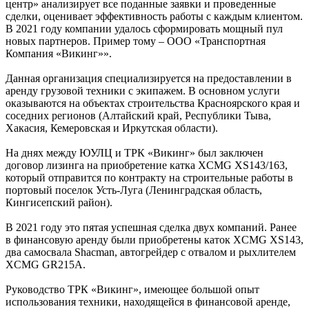
центр» анализирует все поданные заявки и проведенные
сделки, оценивает эффективность работы с каждым клиентом.
В 2021 году компании удалось сформировать мощный пул
новых партнеров. Пример тому – ООО «Транспортная
Компания «Викинг»».
Данная организация специализируется на предоставлении в
аренду грузовой техники с экипажем. В основном услуги
оказываются на объектах строительства Красноярского края и
соседних регионов (Алтайский край, Республики Тыва,
Хакасия, Кемеровская и Иркутская области).
На днях между ЮУЛЦ и ТРК «Викинг» был заключен
договор лизинга на приобретение катка XCMG XS143/163,
который отправится по контракту на строительные работы в
портовый поселок Усть-Луга (Ленинградская область,
Кингисепский район).
В 2021 году это пятая успешная сделка двух компаний. Ранее
в финансовую аренду были приобретены каток XCMG XS143,
два самосвала Shacman, автогрейдер с отвалом и рыхлителем
XCMG GR215A.
Руководство ТРК «Викинг», имеющее большой опыт
использования техники, находящейся в финансовой аренде,