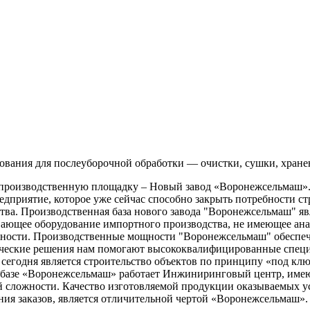
вания для послеуборочной обработки — очистки, сушки, хранен
 производственную площадку – Новый завод «Воронежсельмаш».
редприятие, которое уже сейчас способно закрыть потребности с
ва. Производственная база нового завода "Воронежсельмаш" явл
ющее оборудование импортного производства, не имеющее анало
ожности. Производственные мощности "Воронежсельмаш" обеспеч
ческие решения нам помогают высококвалифицированные специа
годня является строительство объектов по принципу «под ключ
а базе «Воронежсельмаш» работает Инжиниринговый центр, име
й сложности. Качество изготовляемой продукции оказываемых ус
ия заказов, является отличительной чертой «Воронежсельмаш».