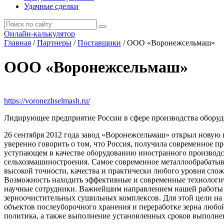
Удачные сделки
Онлайн-калькулятор
Главная
/
Партнеры
/
Поставщики
/
ООО «Воронежсельмаш»
ООО «Воронежсельмаш»
https://voronezhselmash.ru/
Лидирующее предприятие России в сфере производства оборудо
26 сентября 2012 года завод «Воронежсельмаш» открыл новую
уверенно говорить о том, что Россия, получила современное п
уступающем в качестве оборудованию иностранного производст
сельхозмашиностроения. Самое современное металлообрабатыва
высокой точности, качества и практически любого уровня сл
Возможность находить эффективные и современные технологи
научные сотрудники. Важнейшим направлением нашей работы се
зерноочистительных сушильных комплексов. Для этой цели н
объектов послеуборочного хранения и переработке зерна любо
политика, а также выполнение установленных сроков выполнен